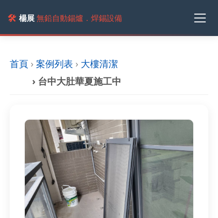
🛠️
楊展
無鉛自動錫爐．焊錫設備
首頁
›
案例列表
›
大樓清潔
› 台中大肚華夏施工中