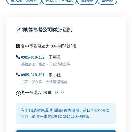
彰化市 / 員林市
南投市 / 草屯鎮
苗栗縣
雲林縣
📍
釋廣清潔
公司聯絡資訊
🏢
台中市西屯區天水中街58號5樓
📞
0985-818-232
王專員
外牆清潔・廠房・工程清潔諮詢
📞
0989-320-891
李小姐
居家・辦公室・大樓清潔諮詢
週一至週六 08:00–18:00
🕐
🔍 外牆清潔建議現場勘估後再報價，當日可安排專員
到府，歡迎先來電說明建築類型與樓層數。