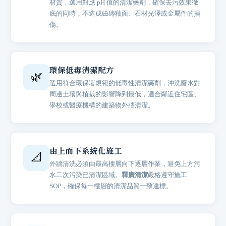
材質，選用對應 pH 值的清潔藥劑，確保去污效果徹
底的同時，不造成磁磚釉面、石材光澤或金屬件的損
傷。
環保低毒清潔配方
🌿
選用符合環保署規範的低毒性清潔藥劑，沖洗廢水對
周邊土壤與植栽的影響降到最低，適合鄰近住宅區、
學校或醫療機構的建築物外牆清潔。
由上而下系統化施工
📐
外牆清洗必須由最高樓層向下逐層作業，避免上方污
水二次污染已清潔區域。
釋廣清潔
嚴格遵守施工
SOP，確保每一樓層的清潔品質一致達標。