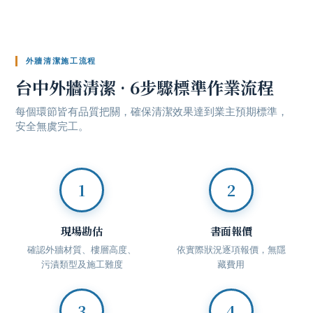
外牆清潔施工流程
台中外牆清潔
· 6步驟標準作業流程
每個環節皆有品質把關，確保清潔效果達到業主預期標準，
安全無虞完工。
1
2
現場勘估
書面報價
確認外牆材質、樓層高度、
依實際狀況逐項報價，無隱
污漬類型及施工難度
藏費用
3
4