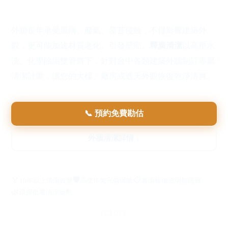
讓建築重現嶄新樣貌
外牆長年承受風雨、廢氣、藻苔侵蝕，不僅影響建築外
觀，更可能加速材質老化、引發壁癌。
釋廣清潔
以高壓水
洗、化學除垢雙管齊下，針對台中各類建築外牆制訂專屬
清潔計畫，讓您的大樓、廠房或透天外觀恢復乾淨清爽。
📞 預約免費勘估
外牆清潔詳情 ↓
🛡️
📋
🏅
10年以上清潔資歷
高空作業完備保險
書面報價透明無隱費
🌿
環保低毒清潔藥劑
SCROLL