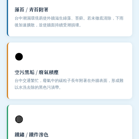
藻苔 / 青苔附著
台中潮濕環境易使外牆滋生綠藻、苔蘚。若未徹底清除，下雨
後加速擴散，並使牆面持續受潮損壞。
⚫
空污黑垢 / 廢氣積塵
台中交通繁忙，廢氣中的碳粒子長年附著在外牆表面，形成難
以水洗去除的黑色污漬帶。
🟤
鐵鏽 / 鐵件滲色