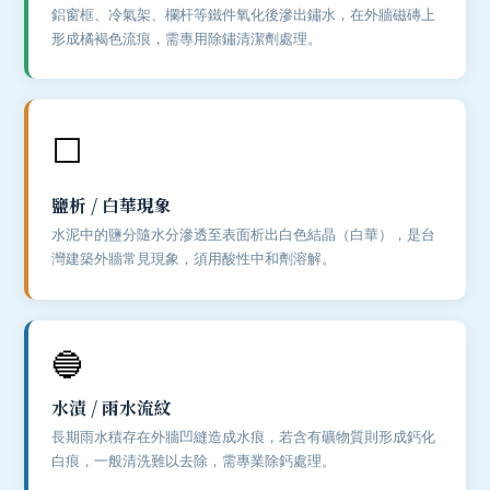
鋁窗框、冷氣架、欄杆等鐵件氧化後滲出鏽水，在外牆磁磚上
形成橘褐色流痕，需專用除鏽清潔劑處理。
⬜
鹽析 / 白華現象
水泥中的鹽分隨水分滲透至表面析出白色結晶（白華），是台
灣建築外牆常見現象，須用酸性中和劑溶解。
🔵
水漬 / 雨水流紋
長期雨水積存在外牆凹縫造成水痕，若含有礦物質則形成鈣化
白痕，一般清洗難以去除，需專業除鈣處理。