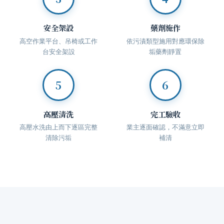
安全架設
藥劑施作
高空作業平台、吊椅或工作
依污漬類型施用對應環保除
台安全架設
垢藥劑靜置
5
6
高壓清洗
完工驗收
高壓水洗由上而下逐區完整
業主逐面確認，不滿意立即
清除污垢
補清