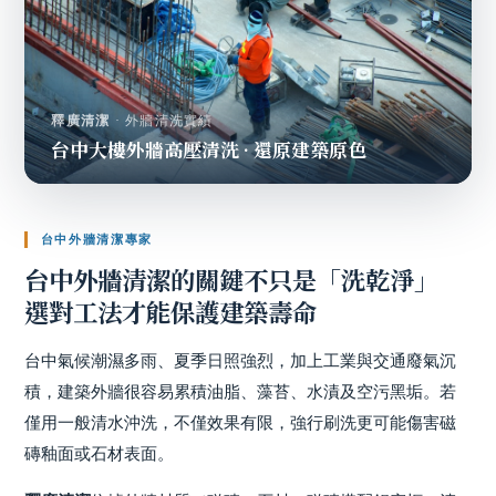
釋廣清潔
· 外牆清洗實績
台中大樓外牆高壓清洗 · 還原建築原色
台中外牆清潔
專家
台中外牆清潔
的關鍵不只是「洗乾淨」
選對工法才能保護建築壽命
台中氣候潮濕多雨、夏季日照強烈，加上工業與交通廢氣沉
積，建築外牆很容易累積油脂、藻苔、水漬及空污黑垢。若
僅用一般清水沖洗，不僅效果有限，強行刷洗更可能傷害磁
磚釉面或石材表面。