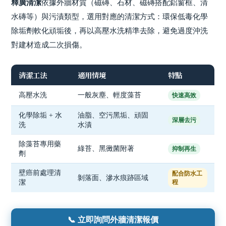
釋廣清潔
依據外牆材質（磁磚、石材、磁磚搭配鋁窗框、清
水磚等）與污漬類型，選用對應的清潔方式：環保低毒化學
除垢劑軟化頑垢後，再以高壓水洗精準去除，避免過度沖洗
對建材造成二次損傷。
清潔工法
適用情境
特點
高壓水洗
一般灰塵、輕度藻苔
快速高效
化學除垢 + 水
油脂、空污黑垢、頑固
深層去污
洗
水漬
除藻苔專用藥
綠苔、黑黴菌附著
抑制再生
劑
壁癌前處理清
配合防水工
剝落面、滲水痕跡區域
潔
程
📞 立即詢問外牆清潔報價