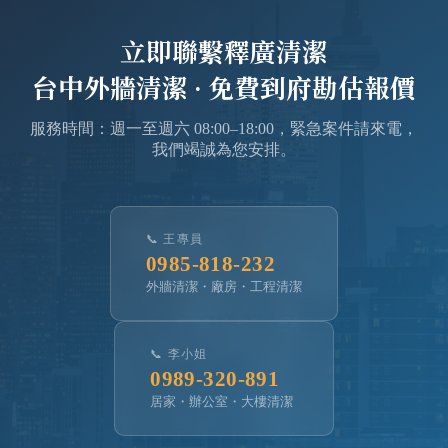
立即聯繫
釋廣清潔
台中外牆清潔
· 免費到府勘估報價
服務時間：週一至週六 08:00–18:00，緊急案件請來電，
我們竭誠為您安排。
📞 王專員
0985-818-232
外牆清潔・廠房・工程清潔
📞 李小姐
0989-320-891
居家・辦公室・大樓清潔