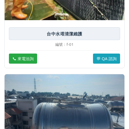
台中水塔清潔維護
編號：f-01
📞 來電洽詢
💬 QA 諮詢