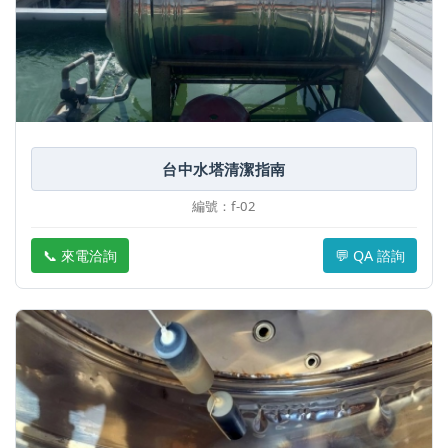
台中水塔清潔指南
編號：f-02
📞 來電洽詢
💬 QA 諮詢