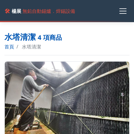
🛠️
楊展
無鉛自動錫爐．焊錫設備
水塔清潔
4 項商品
首頁
水塔清潔