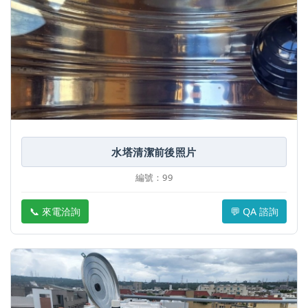
水塔清潔前後照片
編號：99
📞 來電洽詢
💬 QA 諮詢