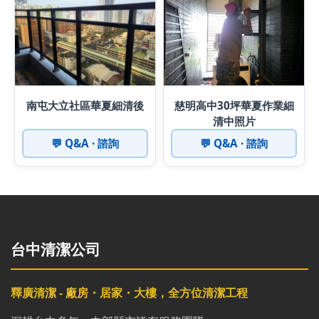
南屯大立社區華夏細清後
慈明高中30坪華夏作業細
清中照片
💬 Q&A · 諮詢
💬 Q&A · 諮詢
台中清潔公司
釋廣清潔 - 廠房・居家・大樓，全方位清潔工程