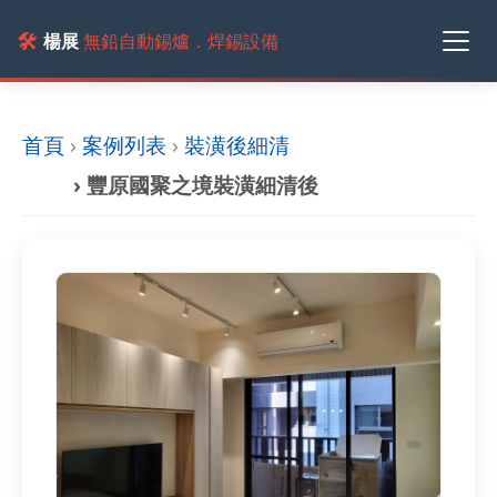
🛠️
楊展
無鉛自動錫爐．焊錫設備
首頁
›
案例列表
›
裝潢後細清
› 豐原國聚之境裝潢細清後