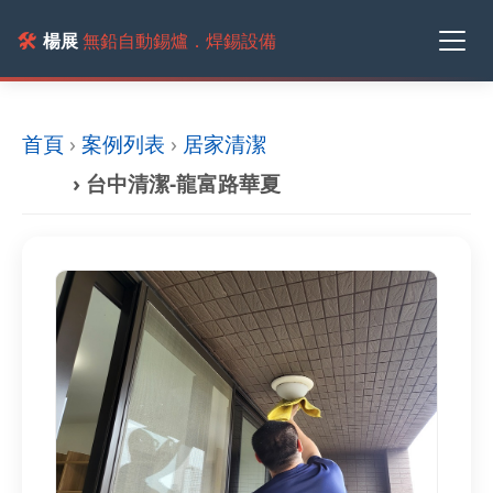
🛠️
楊展
無鉛自動錫爐．焊錫設備
首頁
›
案例列表
›
居家清潔
› 台中清潔-龍富路華夏