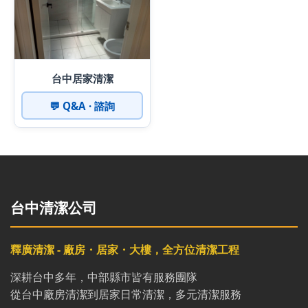
台中居家清潔
💬 Q&A · 諮詢
台中清潔公司
釋廣清潔 - 廠房・居家・大樓，全方位清潔工程
深耕台中多年，中部縣市皆有服務團隊
從台中廠房清潔到居家日常清潔，多元清潔服務