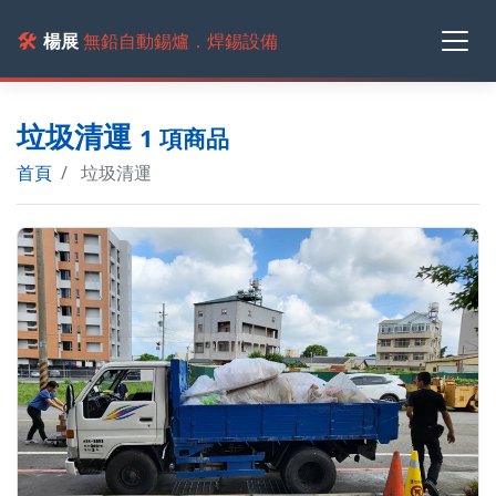
🛠️
楊展
無鉛自動錫爐．焊錫設備
垃圾清運
1 項商品
首頁
垃圾清運