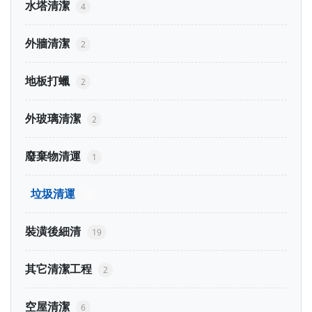
水塔清潔
4
外牆清潔
2
地板打蠟
2
外玻璃清潔
2
廢棄物清運
1
垃圾清運
1
裝潢後細清
19
其它清潔工程
2
空屋清潔
6