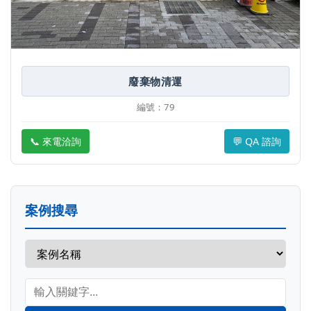
廢棄物清運
編號：79
📞 來電洽詢
💬 QA 諮詢
案例搜尋