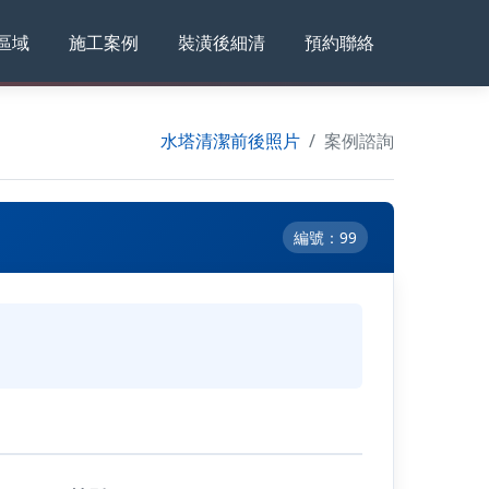
區域
施工案例
裝潢後細清
預約聯絡
水塔清潔前後照片
案例諮詢
編號：99