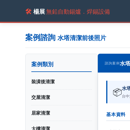
🛠️
楊展
無鉛自動錫爐．焊錫設備
案例諮詢
水塔清潔前後照片
水
案例類別
諮詢案例
裝潢後清潔
水
📦
台中
交屋清潔
居家清潔
基本資料
大樓清潔