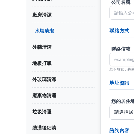
公司名稱
廠房清潔
聯絡方式
水塔清潔
外牆清潔
聯絡信箱
地板打蠟
若不填寫，將
外玻璃清潔
地址資訊
廢棄物清運
您的居住
垃圾清運
裝潢後細清
諮詢內容