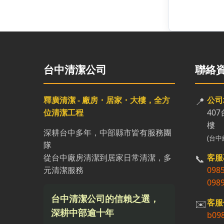
台中清潔公司
聯絡
釋廣清潔 - 廠房・居家・大樓，全方
📍
公司
位清潔工程
40
樓
深耕台中多年，中部縣市皆有服務團
(台中
隊
從台中廠房清潔到居家日常清潔，多
📞
客服
元清潔服務
098
098
台中清潔公司的信賴之選，
✉️
客服
深耕中部逾十年
b09