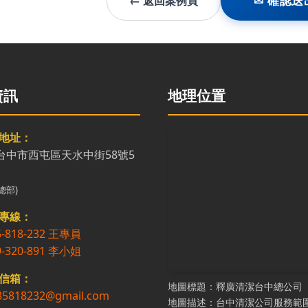
← 返回案例頁
✉ 確認送
資訊
地理位置
地址：
7台中市西屯區天水中街58號5
總部)
專線：
5-818-232 王專員
9-320-891 李小姐
信箱：
地圖標題：釋廣清潔台中總公司
85818232@gmail.com
地圖描述：台中清潔公司服務範