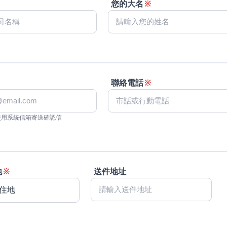
您的大名
※
聯絡電話
※
使用系統信箱寄送確認信
地
※
送件地址