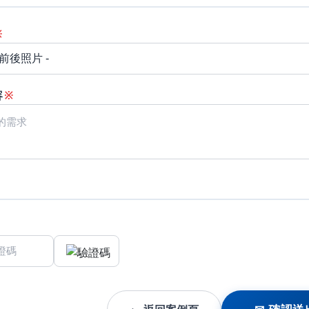
※
容
※