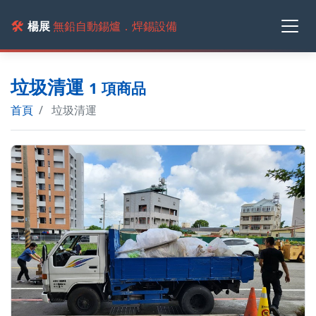
🛠️
楊展
無鉛自動錫爐．焊錫設備
垃圾清運
1 項商品
首頁
垃圾清運