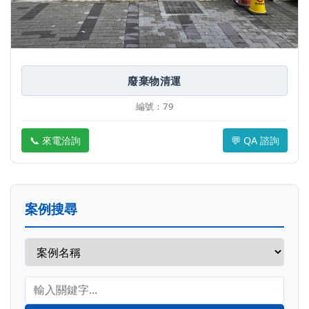
廢棄物清運
編號：79
📞 來電洽詢
💬 QA 諮詢
案例搜尋