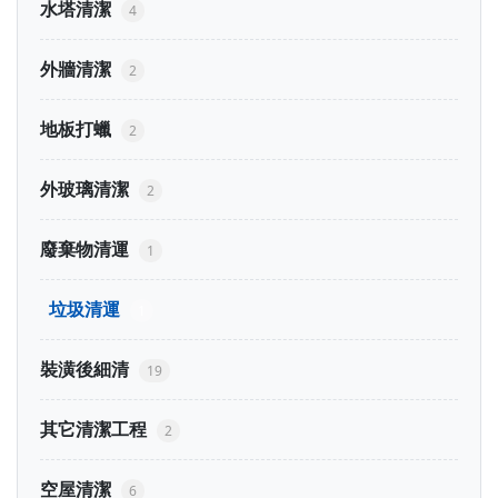
水塔清潔
4
外牆清潔
2
地板打蠟
2
外玻璃清潔
2
廢棄物清運
1
垃圾清運
1
裝潢後細清
19
其它清潔工程
2
空屋清潔
6