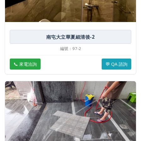
南屯大立華夏細清後-2
編號：97-2
📞 來電洽詢
💬 QA 諮詢