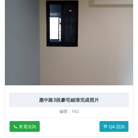
惠中路3段豪宅細清完成照片
編號：102
📞 來電洽詢
💬 QA 諮詢