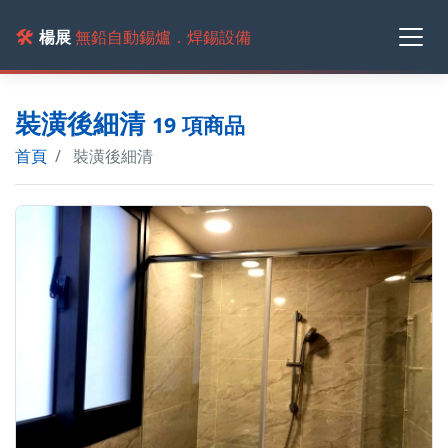
🛠️
楊展
無鉛自動錫爐．焊錫設備
裝潢後細清
19 項商品
首頁
裝潢後細清