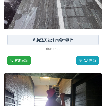
和美透天細清作業中照片
編號：100
📞 來電洽詢
💬 QA 諮詢