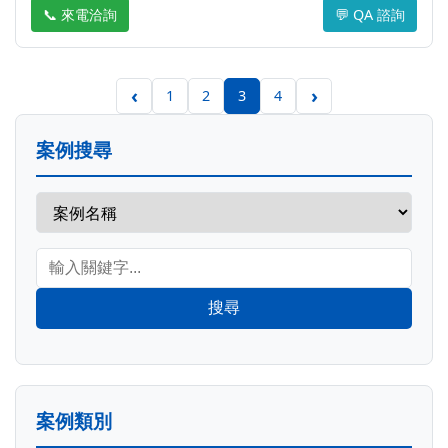
📞 來電洽詢
💬 QA 諮詢
‹
›
1
2
3
4
案例搜尋
搜尋
案例類別