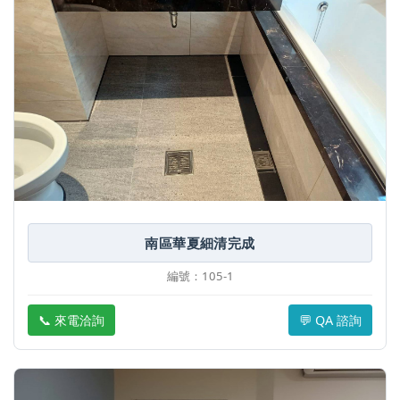
南區華夏細清完成
編號：105-1
📞 來電洽詢
💬 QA 諮詢