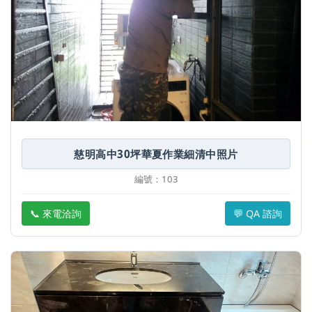
慈明高中30坪華夏作業細清中照片
編號：103
📞 來電洽詢
💬 QA 諮詢