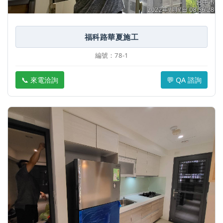
福科路華夏施工
編號：78-1
📞 來電洽詢
💬 QA 諮詢