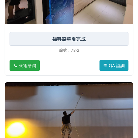
福科路華夏完成
編號：78-2
📞 來電洽詢
💬 QA 諮詢