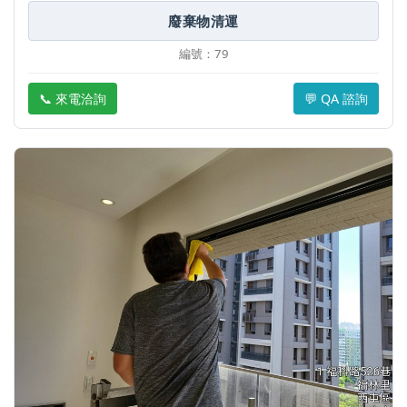
廢棄物清運
編號：79
📞 來電洽詢
💬 QA 諮詢