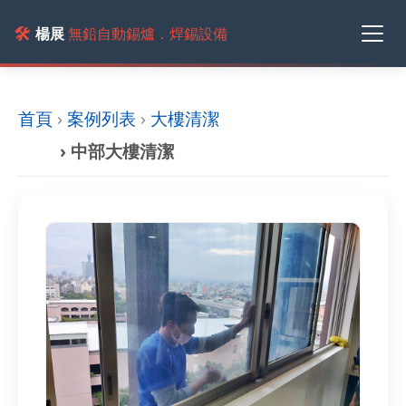
🛠️
楊展
無鉛自動錫爐．焊錫設備
首頁
›
案例列表
›
大樓清潔
› 中部大樓清潔