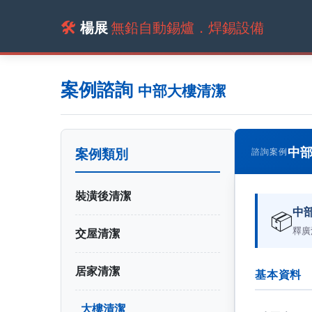
🛠️
楊展
無鉛自動錫爐．焊錫設備
案例諮詢
中部大樓清潔
中
案例類別
諮詢案例
裝潢後清潔
中
📦
釋廣
交屋清潔
居家清潔
基本資料
大樓清潔