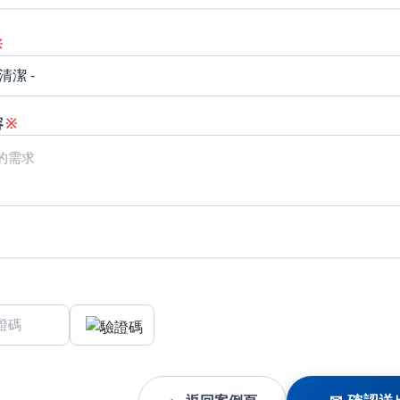
※
容
※