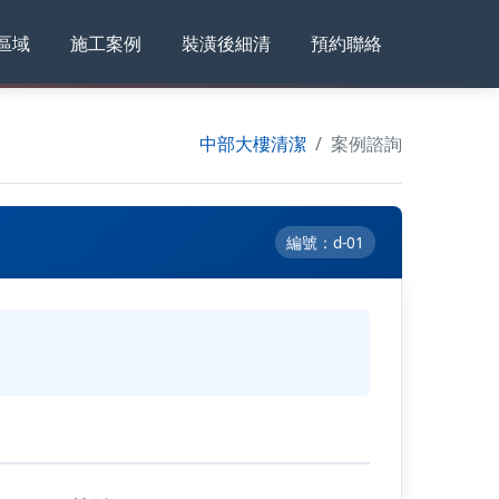
區域
施工案例
裝潢後細清
預約聯絡
中部大樓清潔
案例諮詢
編號：d-01