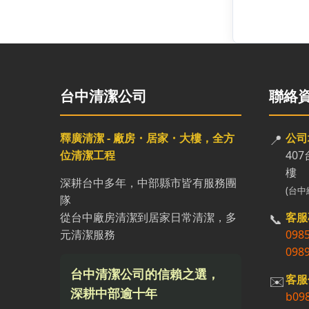
台中清潔公司
聯絡
釋廣清潔 - 廠房・居家・大樓，全方
📍
公司
位清潔工程
40
樓
深耕台中多年，中部縣市皆有服務團
(台中
隊
從台中廠房清潔到居家日常清潔，多
📞
客服
元清潔服務
098
098
台中清潔公司的信賴之選，
✉️
客服
深耕中部逾十年
b09