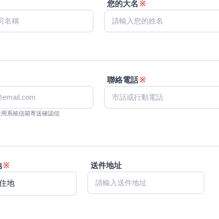
您的大名
※
聯絡電話
※
使用系統信箱寄送確認信
地
※
送件地址