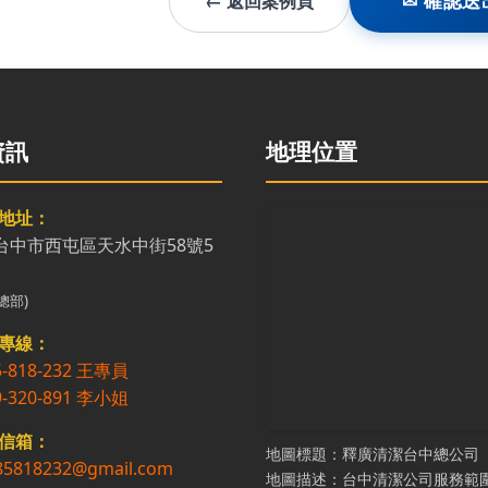
← 返回案例頁
✉ 確認送
資訊
地理位置
地址：
7台中市西屯區天水中街58號5
總部)
專線：
5-818-232 王專員
9-320-891 李小姐
信箱：
地圖標題：釋廣清潔台中總公司
85818232@gmail.com
地圖描述：台中清潔公司服務範