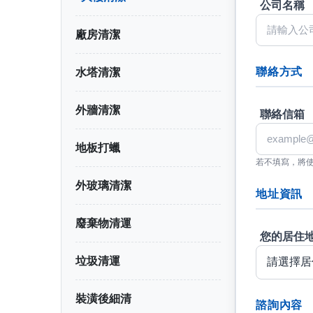
公司名稱
廠房清潔
聯絡方式
水塔清潔
外牆清潔
聯絡信箱
地板打蠟
若不填寫，將
外玻璃清潔
地址資訊
廢棄物清運
您的居住
垃圾清運
裝潢後細清
諮詢內容