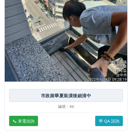
市政路華夏裝潢後細清中
編號：86
📞 來電洽詢
💬 QA 諮詢