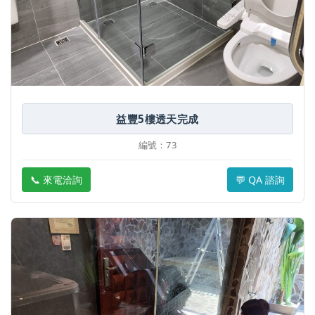
益豐5樓透天完成
編號：73
📞 來電洽詢
💬 QA 諮詢