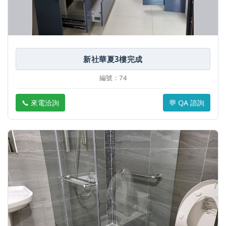
新社華夏3樓完成
編號：74
📞 來電洽詢
💬 QA 諮詢