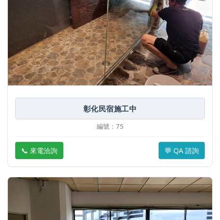
彰化民宿施工中
編號：75
📞 來電洽詢
💬 QA 諮詢