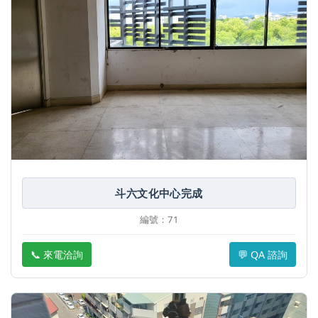
斗六文化中心完成
編號：71
📞 來電洽詢
💬 QA 諮詢