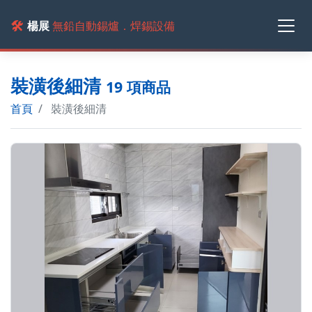
🛠️
楊展
無鉛自動錫爐．焊錫設備
裝潢後細清
19 項商品
首頁
裝潢後細清