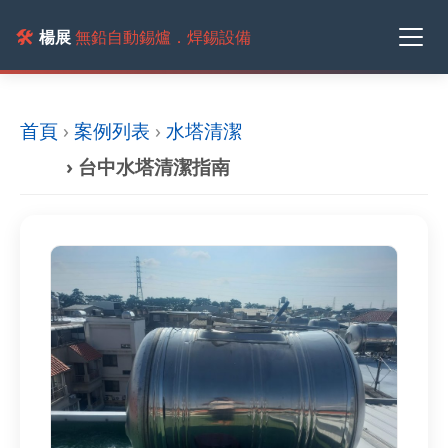
🛠️
楊展
無鉛自動錫爐．焊錫設備
首頁
›
案例列表
›
水塔清潔
› 台中水塔清潔指南