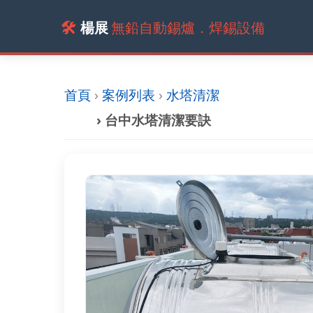
🛠️
楊展
無鉛自動錫爐．焊錫設備
首頁
›
案例列表
›
水塔清潔
› 台中水塔清潔要訣