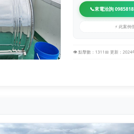
📞
來電洽詢 0985818
⚡ 此案
👁️ 點擊數：1311
📅 更新：202